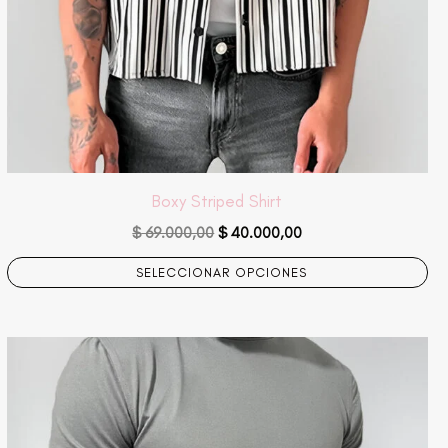
elegir
en
la
página
de
producto
Boxy Striped Shirt
$
69.000,00
$
40.000,00
SELECCIONAR OPCIONES
Este
producto
tiene
múltiples