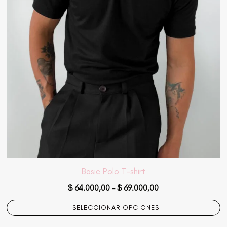
$ 69.000,00
variantes.
Las
opciones
se
pueden
elegir
en
la
página
de
producto
Basic Polo T-shirt
$
64.000,00
-
$
69.000,00
SELECCIONAR OPCIONES