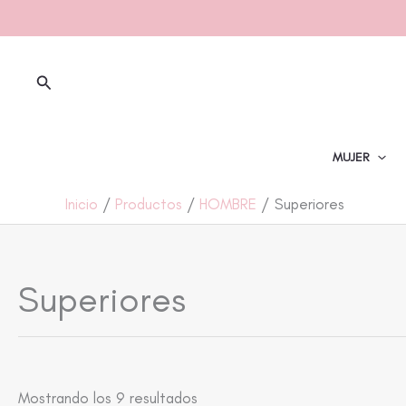
Ir
al
contenido
Buscar
MUJER
Inicio
Productos
HOMBRE
Superiores
Superiores
Mostrando los 9 resultados