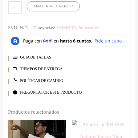
AÑADIR AL CARRITO
SKU:
N/D
Categorías:
HOMBRE
,
Superiores
GUÍA DE TALLAS
TIEMPOS DE ENTREGA
POLÍTICAS DE CAMBIO
PREGUNTA POR ESTE PRODUCTO
Productos relacionados
Este
Este
producto
producto
Aviator Jacket Men