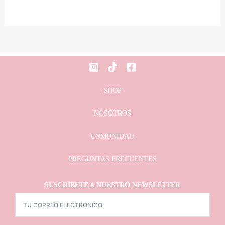
opciones
se
pueden
elegir
en
la
página
SHOP
de
NOSOTROS
producto
COMUNIDAD
PREGUNTAS FRECUENTES
SUSCRÍBETE A NUESTRO NEWSLETTER