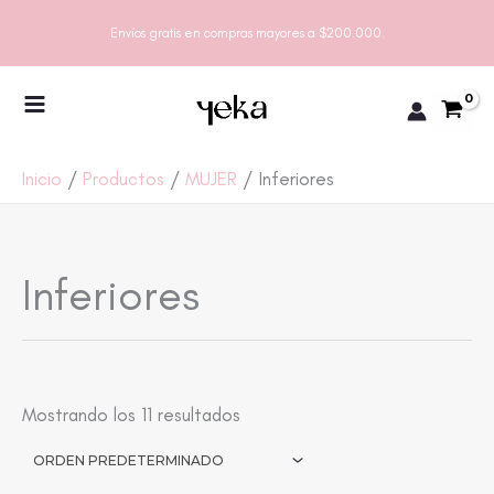
Ir
Envíos gratis en compras mayores a $200.000.
al
contenido
Inicio
Productos
MUJER
Inferiores
Inferiores
Mostrando los 11 resultados