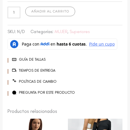
AÑADIR AL CARRITO
SKU:
N/D
Categorías:
MUJER
,
Superiores
GUÍA DE TALLAS
TIEMPOS DE ENTREGA
POLÍTICAS DE CAMBIO
PREGUNTA POR ESTE PRODUCTO
Productos relacionados
Este
Este