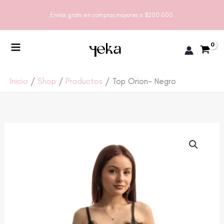
Ir
Envíos gratis en compras mayores a $200.000.
al
contenido
Inicio
Shop
Productos
Top Orion- Negro
TOP
ORION-
NEGRO
CANTIDAD