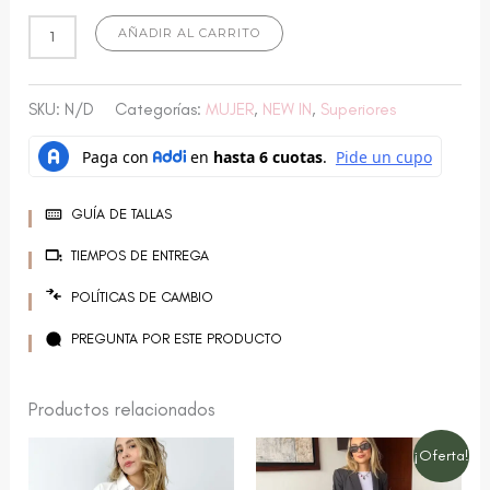
AÑADIR AL CARRITO
SKU:
N/D
Categorías:
MUJER
,
NEW IN
,
Superiores
GUÍA DE TALLAS
TIEMPOS DE ENTREGA
POLÍTICAS DE CAMBIO
PREGUNTA POR ESTE PRODUCTO
Productos relacionados
El
El
Este
Este
¡Oferta!
precio
preci
producto
producto
original
actua