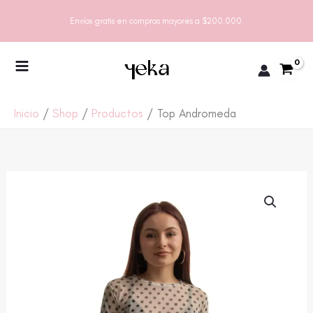
Ir
Envíos gratis en compras mayores a $200.000.
al
contenido
Inicio
Shop
Productos
Top Andromeda
TOP
ANDROMEDA
CANTIDAD