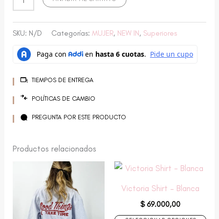
SKU:
N/D
Categorías:
MUJER
,
NEW IN
,
Superiores
TIEMPOS DE ENTREGA
POLÍTICAS DE CAMBIO
PREGUNTA POR ESTE PRODUCTO
Productos relacionados
Este
Este
producto
producto
Victoria Shirt – Blanca
tiene
tiene
$
69.000,00
múltiples
múltiples