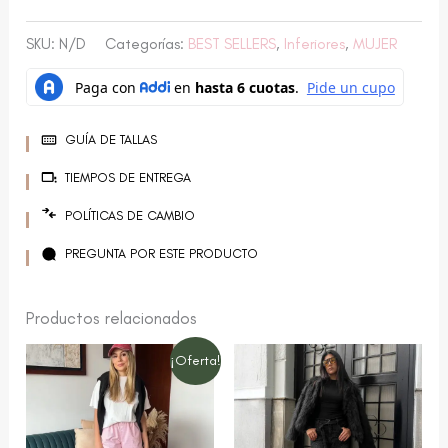
SKU:
N/D
Categorías:
BEST SELLERS
,
Inferiores
,
MUJER
GUÍA DE TALLAS
TIEMPOS DE ENTREGA
POLÍTICAS DE CAMBIO
PREGUNTA POR ESTE PRODUCTO
Productos relacionados
El
El
Este
Este
¡Oferta!
precio
precio
producto
producto
original
actual
era:
es:
tiene
tiene
$ 64.000,00.
$ 44.800,00.
múltiples
múltiples