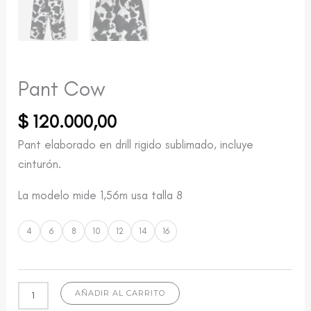
Pant Cow
$
120.000,00
Pant elaborado en drill rigido sublimado, incluye
cinturón.
La modelo mide 1,56m usa talla 8
4
6
8
10
12
14
16
AÑADIR AL CARRITO