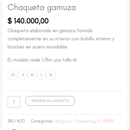
Chaqueta gamuza
$
140.000,00
Chaqueta elaborada en gamuza forrada
completamente en su interior con bolsillo interno y
broches en acero inoxidable
EL modelo mide 1,76m usa talla M
XS
S
M
L
XL
AÑADIR AL CARRITO
SKU:
N/D
Categorías:
Abrigos y Chaquetas
,
HOMBRE