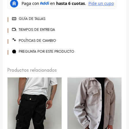
GUÍA DE TALLAS
TIEMPOS DE ENTREGA
POLÍTICAS DE CAMBIO
PREGUNTA POR ESTE PRODUCTO
Productos relacionados
Este
Este
producto
producto
tiene
tiene
múltiples
múltiples
variantes.
variantes.
Las
Las