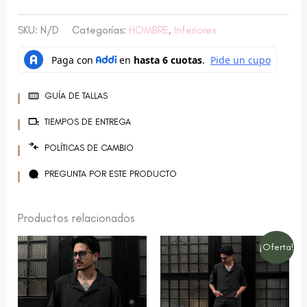
SKU:
N/D
Categorías:
HOMBRE
,
Inferiores
GUÍA DE TALLAS
TIEMPOS DE ENTREGA
POLÍTICAS DE CAMBIO
PREGUNTA POR ESTE PRODUCTO
Productos relacionados
El
El
Este
Este
¡Oferta!
precio
prec
producto
producto
original
actu
era:
es:
tiene
tiene
$ 120.000,00.
$ 79
múltiples
múltiples